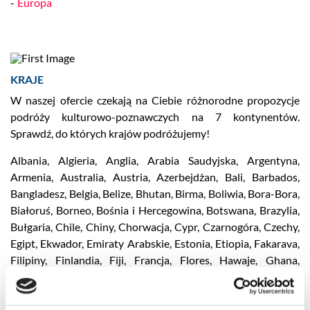
Europa
KRAJE
W naszej ofercie czekają na Ciebie różnorodne propozycje
podróży kulturowo-poznawczych na 7 kontynentów.
Sprawdź, do których krajów podróżujemy!
Albania
,
Algieria
,
Anglia
,
Arabia Saudyjska
,
Argentyna
,
Armenia
,
Australia
,
Austria
,
Azerbejdżan
,
Bali
,
Barbados
,
Bangladesz
,
Belgia
,
Belize
,
Bhutan
,
Birma
,
Boliwia
,
Bora-Bora
,
Białoruś
,
Borneo
,
Bośnia i Hercegowina
,
Botswana
,
Brazylia
,
Bułgaria
,
Chile
,
Chiny
,
Chorwacja
,
Cypr
,
Czarnogóra
,
Czechy
,
Egipt
,
Ekwador
,
Emiraty Arabskie
,
Estonia
,
Etiopia
,
Fakarava
,
Filipiny
,
Finlandia
,
Fiji
,
Francja
,
Flores
,
Hawaje
,
Ghana
,
Gibraltar
,
Gili
,
Grecja
,
Grenlandia
,
Gruzja
,
Gwatemala
,
Honduras
,
Hiszpania
,
Hongkong
,
Indie
,
Indonezja
,
Irlandia
,
Irlandia Północna
,
Eswatini
,
Islandia
,
Izrael
,
Jamajka
,
Jawa
,