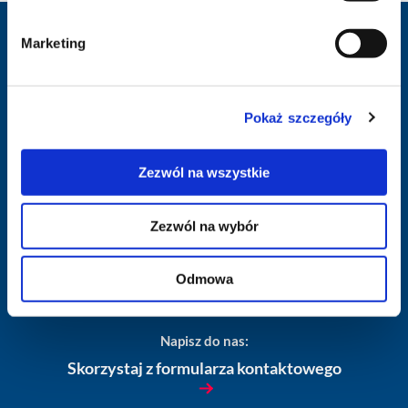
Marketing
Infolinia i rezerwacja:
801 011 864
Pokaż szczegóły
pon.-pt.: 9:00 - 17:00
sob.: NIECZYNNE
Zezwól na wszystkie
Zezwól na wybór
Oddziały i biura sprzedaży LogosTour:
Znajdź najbliżej Ciebie
Odmowa
Napisz do nas:
Skorzystaj z formularza kontaktowego