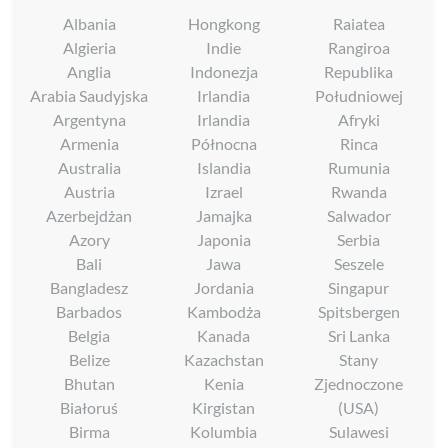
Albania
Hongkong
Raiatea
Algieria
Indie
Rangiroa
Anglia
Indonezja
Republika
Arabia Saudyjska
Irlandia
Południowej
Argentyna
Irlandia
Afryki
Armenia
Północna
Rinca
Australia
Islandia
Rumunia
Austria
Izrael
Rwanda
Azerbejdżan
Jamajka
Salwador
Azory
Japonia
Serbia
Bali
Jawa
Seszele
Bangladesz
Jordania
Singapur
Barbados
Kambodża
Spitsbergen
Belgia
Kanada
Sri Lanka
Belize
Kazachstan
Stany
Bhutan
Kenia
Zjednoczone
Białoruś
Kirgistan
(USA)
Birma
Kolumbia
Sulawesi