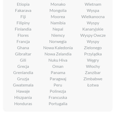
Etiopia
Monako
Wietnam
Fakarava
Mongolia
Wyspa
Fiji
Moorea
Wielkanocna
Filipiny
Namibia
Wyspy
Finlandia
Nepal
Kanaryjskie
Flores
Niemcy
Wyspy Owcze
Francja
Norwegia
Wyspy
Ghana
Nowa Kaledonia
Zielonego
Gibraltar
Nowa Zelandia
Przylądka
Gili
Nuku Hiva
Węgry
Grecja
Oman
Włochy
Grenlandia
Panama
Zanzibar
Gruzja
Paragwaj
Zimbabwe
Gwatemala
Peru
Łotwa
Hawaje
Polinezja
Hiszpania
Francuska
Honduras
Portugalia