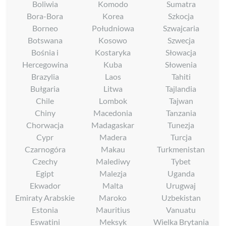
Boliwia
Komodo
Sumatra
Bora-Bora
Korea
Szkocja
Borneo
Południowa
Szwajcaria
Botswana
Kosowo
Szwecja
Bośnia i
Kostaryka
Słowacja
Hercegowina
Kuba
Słowenia
Brazylia
Laos
Tahiti
Bułgaria
Litwa
Tajlandia
Chile
Lombok
Tajwan
Chiny
Macedonia
Tanzania
Chorwacja
Madagaskar
Tunezja
Cypr
Madera
Turcja
Czarnogóra
Makau
Turkmenistan
Czechy
Malediwy
Tybet
Egipt
Malezja
Uganda
Ekwador
Malta
Urugwaj
Emiraty Arabskie
Maroko
Uzbekistan
Estonia
Mauritius
Vanuatu
Eswatini
Meksyk
Wielka Brytania