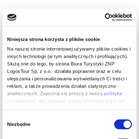
Niniejsza strona korzysta z plików cookie
Na naszej stronie internetowej używamy plików cookies i
innych technologii (w tym analitycznych i profilujących).
Służą one do tego, by strona Biura Turystyki ZNP
LogosTour Sp. z o.o. działała poprawnie oraz w celu
ulepszania i personalizowania wyświetlanych Ci treści i
reklam, a także prowadzenia działań statystyczno -
analitycznych. Zapoznaj się proszę z naszą
polityką
prywatności
, aby uzyskać więcej informacji o tym jak
podchodzimy do tematu ochrony danych osobowych.
Możesz też dowolnie skonfigurować swoje zgody
Wybór
dotyczące plików cookies poprzez kliknięcie guzika
Niezbędne
zgody
„Zezwól na wybór” lub po prostu zaakceptować je od
razu poprzez kliknięcie guzika „Zezwól na wszystkie”.