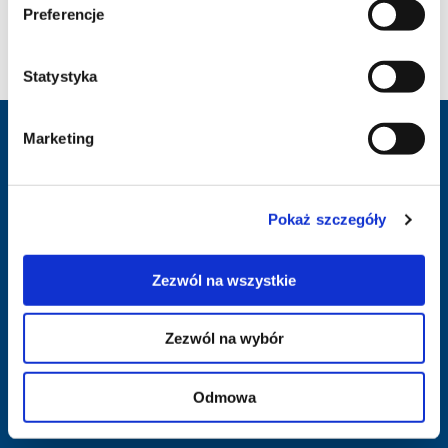
Preferencje
Mozesz również odrzucić pliki cookies klikając w guzik
"Odmowa".
Statystyka
Marketing
Infolinia i rezerwacja:
801 011 864
Pokaż szczegóły
pon.-pt.: 9:00 - 17:00
sob.: NIECZYNNE
Zezwól na wszystkie
Zezwól na wybór
Oddziały i biura sprzedaży LogosTour:
Znajdź najbliżej Ciebie
Odmowa