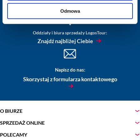
sob.: NIECZYNNE
Odmowa
Oddziały i biura sprzedaży LogosTour:
Znajdź najbliżej Ciebie
Napisz do nas:
Skorzystaj z formularza kontaktowego
O BIURZE
SPRZEDAŻ ONLINE
POLECAMY