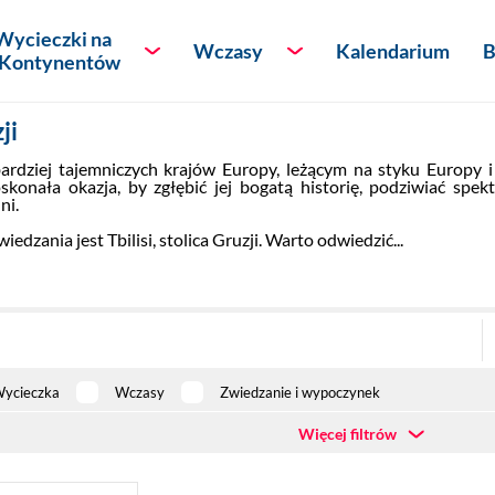
Wycieczki na
Wczasy
Kalendarium
B
 Kontynentów
ji
óżnicze
Afryka
Lato - wypoczynek
bardziej tajemniczych krajów Europy, leżącym na styku Europy i
konała okazja, by zgłębić jej bogatą historię, podziwiać spek
Ameryka Północna
i. 
ania jest Tbilisi, stolica Gruzji. Warto odwiedzić...
eserów
Ameryka Południowa
Antarktyda
kontynentów
Australia i Oceania
ycieczka
Wczasy
Zwiedzanie i wypoczynek
Azja
Więcej filtrów
Europa
Rodzaj transportu
Typ dokumentu