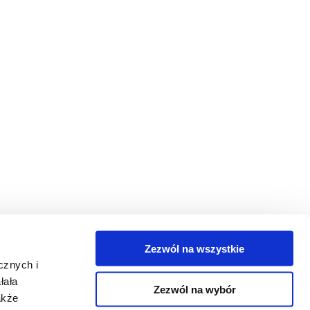
Zezwól na wszystkie
cznych i
łała
Napisz do nas:
Zezwól na wybór
akże