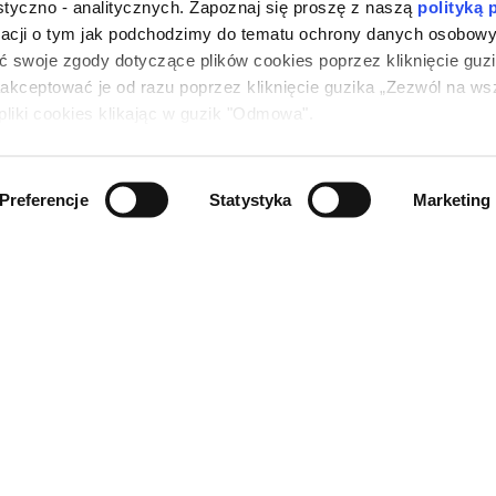
styczno - analitycznych. Zapoznaj się proszę z naszą
polityką 
Znajdź najbliżej
macji o tym jak podchodzimy do tematu ochrony danych osobow
Ciebie
ć swoje zgody dotyczące plików cookies poprzez kliknięcie guz
aakceptować je od razu poprzez kliknięcie guzika „Zezwól na wsz
liki cookies klikając w guzik "Odmowa".
DAŻ
POLECAMY
E
Bon podróżny
Preferencje
Statystyka
Marketing
n Serwisu
Incentive
ur
Wiza na 7 kontynentów -
 prywatności
program lojalnościowy
ia Prywatności
Lista kontynentów i
uczestnictwa w
krajów, do których
turystycznej
podróżujemy
zenie
Blog Podróżnika
y do pobrania
Japan Rail Pass
Mapa strony