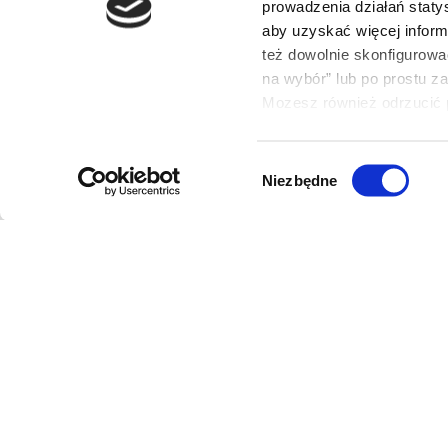
801 011 864
prowadzenia działań staty
aby uzyskać więcej infor
pon.-pt.: 9:00 - 17:00
też dowolnie skonfigurowa
sob.: NIECZYNNE
na wybór” lub po prostu z
Mozesz również odrzucić p
O BIURZE
SPRZE
ONLIN
Wybór
O nas
Niezbędne
Regulami
zgody
Oddziały i biura
LogosTo
sprzedaży LogosTour
Polityka
Kontakt
Ustawien
Hotele Logos
Warunki 
RODO
imprezie 
Standardy Ochrony
Ubezpiec
Małoletnich
Dokument
Oferty pracy
FAQ