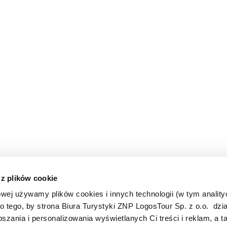
 z plików cookie
owej używamy plików cookies i innych technologii (w tym anality
do tego, by strona Biura Turystyki ZNP LogosTour Sp. z o.o. dzia
Oddziały i biura sprzedaży
LogosTour:
szania i personalizowania wyświetlanych Ci treści i reklam, a t