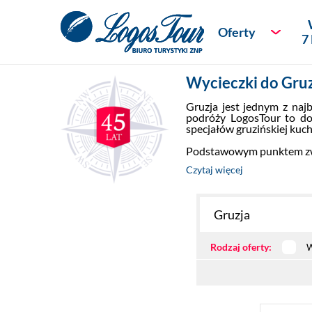
Oferty
7
Wycieczki do Gruz
Bestsellery podr
Gruzja jest jednym z naj
podróży LogosTour to dos
Nowości
specjałów gruzińskiej kuchn
Podstawowym punktem zwiedz
Podróże dla Kon
Czytaj więcej
Sylwester
Wycieczki na 7 
Rodzaj oferty:
W
Rejsy
Piękno natury
Liczba dni