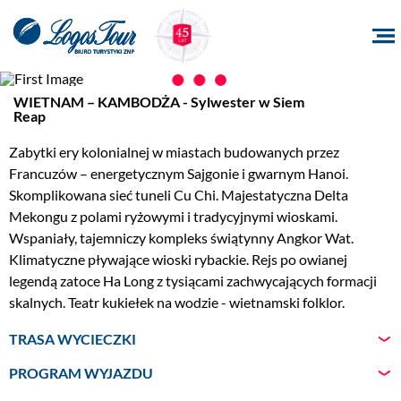
Zdjęcie
1
z
7
WIETNAM – KAMBODŻA - Sylwester w Siem
Reap
Zabytki ery kolonialnej w miastach budowanych przez
Francuzów – energetycznym Sajgonie i gwarnym Hanoi.
Skomplikowana sieć tuneli Cu Chi. Majestatyczna Delta
Mekongu z polami ryżowymi i tradycyjnymi wioskami.
Wspaniały, tajemniczy kompleks świątynny Angkor Wat.
Klimatyczne pływające wioski rybackie. Rejs po owianej
legendą zatoce Ha Long z tysiącami zachwycających formacji
skalnych. Teatr kukiełek na wodzie - wietnamski folklor.
TRASA WYCIECZKI
PROGRAM WYJAZDU