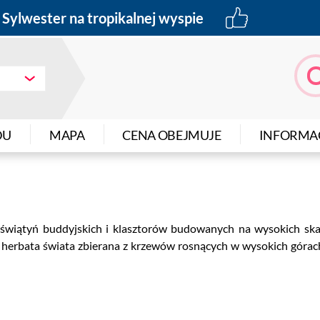
 Sylwester na tropikalnej wyspie
Wycieczki na
iem do Ella) - Sylwester na tropi
Wczasy
Kalendarium
B
 Kontynentów
óżnicze
Afryka
Lato - wypoczynek
Ameryka Północna
|
|
|
DU
MAPA
CENA OBEJMUJE
INFORMA
eserów
Ameryka Południowa
Antarktyda
kontynentów
Australia i Oceania
a świątyń buddyjskich i klasztorów budowanych na wysokich skał
za herbata świata zbierana z krzewów rosnących w wysokich gór
Azja
Europa