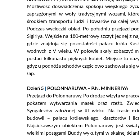
Możliwość doświadczenia spokoju wiejskiego życia
zaprzężonymi w woły tradycyjnymi wozami, któr
środkiem transportu ludzi i towarów na całej wyspi
Podczas wycieczki obiad. Po południu przejazd pod
Sigiriya. Wejście na 180-metrowy szczyt jednej z naj
gdzie znajdują się pozostałości pałacu króla Kas
wodnych z V wieku. W połowie skały zobaczyć mo
postaci kilkunastu pięknych kobiet. Miejsce to naz
gdyż u podnóża schodów częściowo zachowała się w
łap.
Dzień 5
|
POLONNARUWA – P.N. MINNERIYA
Przejazd do Polonnaruwy. Po drodze wizyta w pracow
pokazem wytwarzania masek oraz rzeźb. Zwiedz
Syngalezów założonej w XI wieku. Na trasie m.i
budowli – pałacu królewskiego, klasztorów i lic
Najciekawszym obiektem Polonnaruwy jest świąty
wielkimi posągami Buddy wykutymi w skalnej ścianie