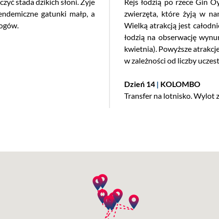
ć stada dzikich słoni. Żyje
Rejs łodzią po rzece Gin O
 endemiczne gatunki małp, a
zwierzęta, które żyją w 
logów.
Wielką atrakcją jest całod
łodzią na obserwację wynur
kwietnia). Powyższe atrakc
w zależności od liczby uczes
Dzień 14
|
KOLOMBO
Transfer na lotnisko. Wylot