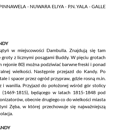
NNAWELA - NUWARA ELIYA - P.N. YALA - GALLE
NDY
ątyń w miejscowości Dambulla. Znajdują się tam
e groty z licznymi posągami Buddy. W pięciu grotach
m rejonie 80) można podziwiać barwne freski i ponad
lnej wielkości. Następnie przejazd do Kandy. Po
ale i spacer przez ogród przypraw, gdzie rosną m.in.
i wanilia. Przyjazd do położonej wśród gór stolicy
 (1469-1815), będącego w latach 1815-1848 pod
onizatorów, obecnie drugiego co do wielkości miasta
tyni Zęba, w której przechowuje się najważniejszą
olacja.
ANDY