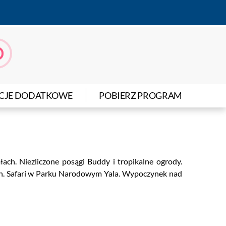
kalnej wyspie
0
Kontakt
log
Next
|
CJE DODATKOWE
POBIERZ PROGRAM
ach. Niezliczone posągi Buddy i tropikalne ogrody.
ach. Safari w Parku Narodowym Yala. Wypoczynek nad