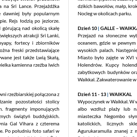
 na Sri Lance. Przejażdżka
dzikich bawołów, małp, kro
e dawniej były popularnym
Nocleg w okolicach parku.
e. Rejs łodzią po jeziorze.
 górującą nad okolicą skałę
Dzień 10
|
GALLE – WAIKK
większych atrakcji Sri Lanki,
Przejazd na słoneczne wy
hyapy, fortecy i zbiorników
oceanem, gdzie w pewnym o
żna freski przedstawiające
wysokich palach. Następni
ywane jest także Lwią Skałą,
Miasto było zajęte w XVI w
ielka kamienna rzeźba lwich
Holendrów. Kupcy holende
zabytkowych budynków oraz 
Waikkal. Zakwaterowanie w h
ni rzeźbiarskiej połączona z
Dzień 11 - 13
|
WAIKKAL
anie pozostałości stolicy
Wypoczynek w Waikkal. W wo
n. fragmenty imponujących
albo wzdłuż plaży lub n
znych świątyń buddyjskich.
miasteczka Negombo słyn
nia Gal Vihara z czterema
katolickich, licznych sk
. Po południu foto safari w
Agurukaramulla znanej z 