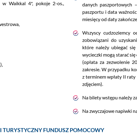
 w Waikkal 4*, pokoje 2-os.,
danych paszportowych – 
paszportu i data ważnośc
miesięcy od daty zakończe
lwestrowa,
Wszyscy cudzoziemcy od
zobowiązani do uzyskani
które należy ubiegać się
wycieczki mogą starać si
(opłata za zezwolenie 
),
zakresie. W przypadku ko
z terminem wpłaty II raty 
zdjęciem).
Na bilety wstępu należy z
Na zwyczajowe napiwki na
 I TURYSTYCZNY FUNDUSZ POMOCOWY