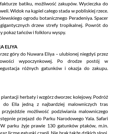
fakturze batiku, możliwość zakupów. Wycieczka do
weli. Widok na kąpiel całego stada w pobliskiej rzece.
ólewskiego ogrodu botanicznego Peradeniya. Spacer
 gigantycznych drzew strefy tropikalnej. Powrót do
 pokaz tańców i folkloru wyspy.
A ELIYA
rzez góry do Nuwara Eliya – ulubionej niegdyś przez
scowości wypoczynkowej. Po drodze postój w
egustacja różnych gatunków i okazja do zakupu.
plantacji herbaty i wzgórz dworzec kolejowy. Podróż
) do Ella jedną z najbardziej malowniczych tras
 przyjeździe możliwość podziwiania malowniczego
stępnie przejazd do Parku Narodowego Yala. Safari
W parku żyje prawie 130 gatunków ptaków, m.in.
z liczne gatunki czapli. Nie brak także dzikich słoni,