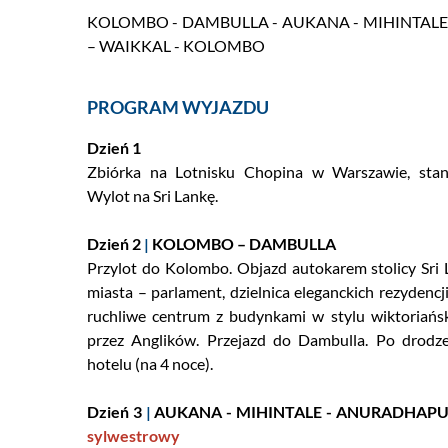
Wyjazdy kilkud
KOLOMBO - DAMBULLA - AUKANA - MIHINTALE -
– WAIKKAL - KOLOMBO
Podróże z muzyką
Incentive
PROGRAM WYJAZDU
Hotele Logos
Dzień 1
Zbiórka na Lotnisku Chopina w Warszawie, sta
Japan Rail Pass
Wylot na Sri Lankę.
Dzień 2
|
KOLOMBO – DAMBULLA
Przylot do Kolombo. Objazd autokarem stolicy Sri L
miasta – parlament, dzielnica eleganckich rezydencj
ruchliwe centrum z budynkami w stylu wiktoriań
przez Anglików. Przejazd do Dambulla. Po drodz
hotelu (na 4 noce).
Dzień 3
|
AUKANA - MIHINTALE - ANURADHAPU
sylwestrowy