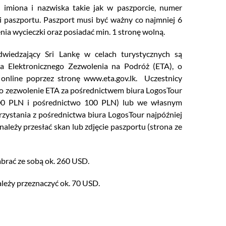
imiona i nazwiska takie jak w paszporcie, numer
i paszportu. Paszport musi być ważny co najmniej 6
nia wycieczki oraz posiadać min. 1 stronę wolną.
wiedzający Sri Lankę w celach turystycznych są
a Elektronicznego Zezwolenia na Podróż (ETA), o
 online poprzez stronę www.eta.gov.lk. Uczestnicy
ę o zezwolenie ETA za pośrednictwem biura LogosTour
200 PLN i pośrednictwo 100 PLN) lub we własnym
rzystania z pośrednictwa biura LogosTour najpóźniej
należy przesłać skan lub zdjęcie paszportu (strona ze
abrać ze sobą ok. 260 USD.
leży przeznaczyć ok. 70 USD.