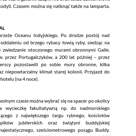
kodyli. Czasem można się natknąć także na lamparta.
AL
brzeże Oceanu Indyjskiego. Po drodze postój nad
ddaleniu od brzegu rybacy łowią ryby, siedząc na
e zwiedzanie otoczonego murami obronnymi Galle.
. przez Portugalczyków, a 200 lat później – przez
rscy pozostawili po sobie mury obronne, kilka
niepowtarzalny klimat starej kolonii. Przyjazd do
otelu (na 4 noce).
lnym czasie można wybrać się na spacer po okolicy
a wycieczkę fakultatywną np. do nadmorskiego
ącego z największego targu rybnego, kościołów
lepików jubilerskich oraz świątyni buddyjskiej
majestatycznego, sześciometrowego posągu Buddy.