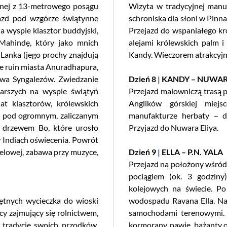
anej z 13-metrowego posągu
Wizyta w tradycyjnej manu
jazd pod wzgórze świątynne
schroniska dla słoni w Pinna
a wyspie klasztor buddyjski,
Przejazd do wspaniałego kr
 Mahindę, który jako mnich
alejami królewskich palm i
i Lanka (jego prochy znajdują
Kandy. Wieczorem atrakcyjny
e ruin miasta Anuradhapura,
stwa Syngalezów. Zwiedzanie
Dzień 8
|
KANDY – NUWAR
tarszych na wyspie świątyń
Przejazd malowniczą trasą p
t klasztorów, królewskich
Anglików górskiej miej
j pod ogromnym, zaliczanym
manufakturze herbaty – d
m drzewem Bo, które urosło
Przyjazd do Nuwara Eliya.
 Indiach oświecenia. Powrót
telowej, zabawa przy muzyce,
Dzień 9
|
ELLA – P.N. YALA
Przejazd na położony wśród 
pociągiem (ok. 3 godziny
kolejowych na świecie. Po
ętnych wycieczka do wioski
wodospadu Ravana Ella. Na
cy zajmujący się rolnictwem,
samochodami terenowymi. 
 tradycje swoich przodków.
kormorany, pawie, bażanty ora