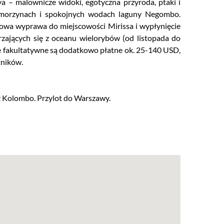
ya – malownicze widoki, egotyczna przyroda, ptaki i
namorzynach i spokojnych wodach laguny Negombo.
niowa wyprawa do miejscowości Mirissa i wypłynięcie
zających się z oceanu wielorybów (od listopada do
je fakultatywne są dodatkowo płatne ok. 25-140 USD,
tników.
 z Kolombo. Przylot do Warszawy.