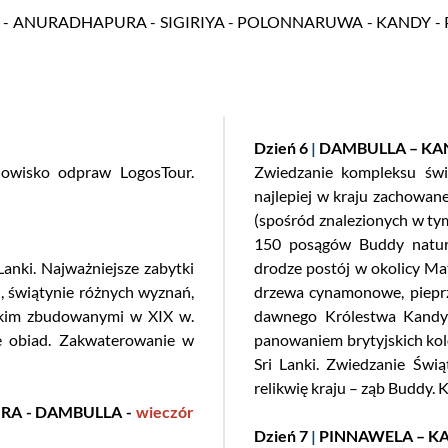
niowe
Wszystkie kontynenty
 ANURADHAPURA - SIGIRIYA - POLONNARUWA - KANDY - PI
 w tle
Dzień 6
|
DAMBULLA – KA
nowisko odpraw LogosTour.
Zwiedzanie kompleksu świ
najlepiej w kraju zachowan
(spośród znalezionych w ty
150 posągów Buddy natura
anki. Najważniejsze zabytki
drodze postój w okolicy Mat
i, świątynie różnych wyznań,
drzewa cynamonowe, pieprz 
skim zbudowanymi w XIX w.
dawnego Królestwa Kandy
e obiad. Zakwaterowanie w
panowaniem brytyjskich kol
Sri Lanki. Zwiedzanie Świą
relikwię kraju – ząb Buddy. K
RA - DAMBULLA -
wieczór
Dzień 7
|
PINNAWELA – K