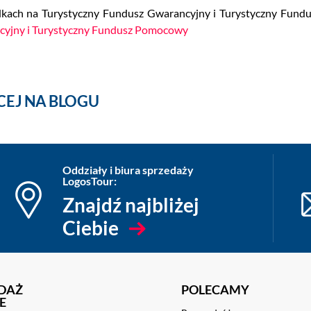
ładkach na Turystyczny Fundusz Gwarancyjny i Turystyczny Fun
cyjny i Turystyczny Fundusz Pomocowy
CEJ NA BLOGU
Oddziały i biura sprzedaży
LogosTour:
Znajdź najbliżej
Ciebie
DAŻ
POLECAMY
E