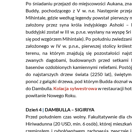
Po śniadaniu przejazd do miejscowości Aukana, zn
Buddy, pochodzącego z V w. n.e. Następnie prze
Mihintale, gdzie według legendy powstał pierwszy n
założony przez syna króla indyjskiego Ashoki –
buddyjski został w III w. p.n.e. wysłany na wyspę Sr
się pod wzgórzem Mihintale). Po południu zwiedzani
założonego w IV w. p.n.e., pierwszej stolicy króle
terenu, na którym znajdują się pozostałości najs
zwanych dagobami, budowanych przed setkami la
basenów ozdobionych kamiennymi reliefami. Postó
do najstarszych drzew świata (2250 lat), święty
ponoć z gałązki drzewa, pod którym Budda doznał w
do Dambulla.
Kolacja sylwestrowa
w restauracji ho
powitanie Nowego Roku.
Dzień 4
|
DAMBULLA – SIGIRIYA
Przed południem czas wolny. Fakultatywnie dla ch
Hiriwadunna (20 USD, min. 6 osób), której mieszkań
rzemiosłem i rybołówstwem zachowują zwyczaje i