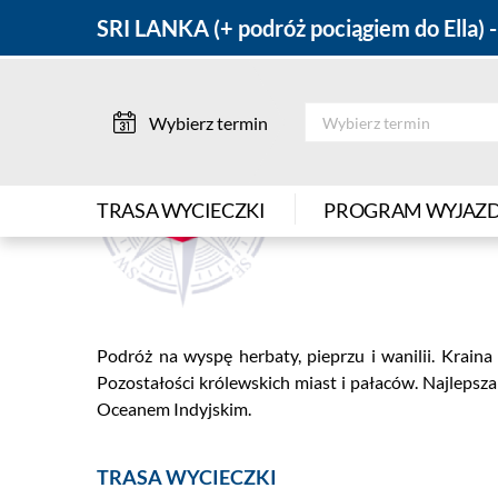
SRI LANKA (+ podróż pociągiem do Ella) -
SRI LANKA (+ podróż pociąg
Oferty
7
powrót do listy ofert
|
Azja
/
Sri Lanka
Previous
Wybierz termin
Bestsellery podr
Nowości
|
TRASA WYCIECZKI
PROGRAM WYJAZ
Podróże dla Kon
Sylwester
Wycieczki na 7 
Podróż na wyspę herbaty, pieprzu i wanilii. Krain
Pozostałości królewskich miast i pałaców. Najleps
Rejsy
Oceanem Indyjskim.
Piękno natury
TRASA WYCIECZKI