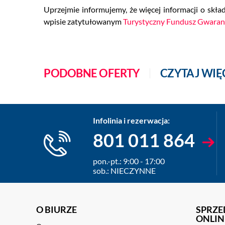
Uprzejmie informujemy, że więcej informacji o sk
wpisie zatytułowanym
Turystyczny Fundusz Gwaran
PODOBNE OFERTY
CZYTAJ WIĘ
Infolinia i rezerwacja:
801 011 864
pon.-pt.: 9:00 - 17:00
sob.: NIECZYNNE
O BIURZE
SPRZE
ONLIN