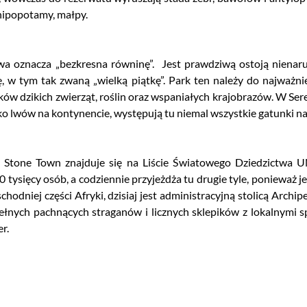
 hipopotamy, małpy.
wa oznacza „bezkresna równinę”. Jest prawdziwą ostoją nienaru
 w tym tak zwaną „wielką piątkę”. Park ten należy do najważnie
w dzikich zwierząt, roślin oraz wspaniałych krajobrazów. W Sere
ko lwów na kontynencie, występują tu niemal wszystkie gatunki naj
. Stone Town znajduje się na Liście Światowego Dziedzictwa 
200 tysięcy osób, a codziennie przyjeżdża tu drugie tyle, poniew
dniej części Afryki, dzisiaj jest administracyjną stolicą Archip
ełnych pachnących straganów i licznych sklepików z lokalnymi s
r.