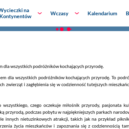
nii
Wycieczki na
Wczasy
Kalendarium
B
 Kontynentów
óżnicze
Afryka
Lato - wypoczynek
Ameryka Północna
eserów
Ameryka Południowa
em dla wszystkich podróżników kochających przyrodę.
Antarktyda
sem dla wszystkich podróżników kochających przyrodę. To podróż
ch zwierząt i zagłębienia się w codzienność tutejszych mieszka
kontynentów
Australia i Oceania
Azja
wszystkiego, czego oczekuje miłośnik przyrody, pasjonata kul
ką przyrodą, podczas pobytu w najpiękniejszych parkach narodow
Europa
le innych nietuzinkowych atrakcji, takich jak na przykład pikni
enia życia mieszkańców i zapoznania się z codziennością tamt