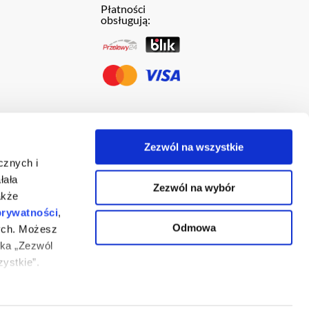
Płatności
obsługują:
Zezwól na wszystkie
cznych i
łała
Zezwól na wybór
akże
prywatności
,
Odmowa
ych. Możesz
ika „Zezwól
ystkie”.