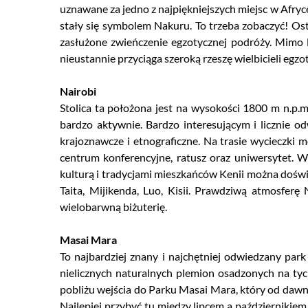
Wyjazdy kilkud
uznawane za jedno z najpiękniejszych miejsc w Afryc
stały się symbolem Nakuru. To trzeba zobaczyć! O
Podróże z muzyką
zasłużone zwieńczenie egzotycznej podróży. Mimo l
nieustannie przyciąga szeroką rzeszę wielbicieli eg
Incentive
Nairobi
Hotele Logos
Stolica ta położona jest na wysokości 1800 m n.p.m.
bardzo aktywnie. Bardzo interesującym i licznie 
Japan Rail Pass
krajoznawcze i etnograficzne. Na trasie wycieczki
centrum konferencyjne, ratusz oraz uniwersytet. W
kulturą i tradycjami mieszkańców Kenii można dośw
Taita, Mijikenda, Luo, Kisii. Prawdziwą atmosfer
wielobarwną biżuterię.
Masai Mara
To najbardziej znany i najchętniej odwiedzany pa
nielicznych naturalnych plemion osadzonych na tyc
pobliżu wejścia do Parku Masai Mara, który od dawna
Najlepiej przybyć tu między lipcem a październikie