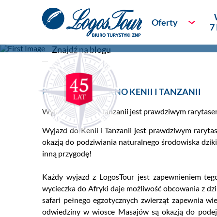
Pierwotne piękno Kenii i Tanza
Oferty
7
|
Blog
/
ABC Podróżnika
powrót
Bestsellery podr
Nowości
PIERWOTNE PIĘKNO KENII I TANZANII
Podróże dla Kon
Wyjazd do Kenii i Tanzanii jest prawdziwym rarytas
Sylwester
Wyjazd do Kenii i Tanzanii jest prawdziwym raryta
okazją do podziwiania naturalnego środowiska dziki
Wycieczki na 7 
inną przygodę!
Rejsy
Każdy wyjazd z LogosTour jest zapewnieniem tego 
wycieczka do Afryki daje możliwość obcowania z dzi
Piękno natury
safari pełnego egzotycznych zwierząt zapewnia wie
odwiedziny w wiosce Masajów są okazją do podejrz