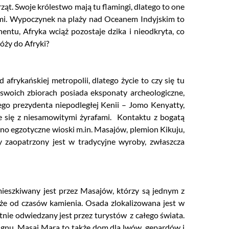
ąt. Swoje królestwo mają tu flamingi, dlatego to one
ami. Wypoczynek na plaży nad Oceanem Indyjskim to
ntu, Afryka wciąż pozostaje dzika i nieodkryta, co
óży do Afryki?
afrykańskiej metropolii, dlatego życie to czy się tu
swoich zbiorach posiada eksponaty archeologiczne,
ego prezydenta niepodległej Kenii – Jomo Kenyatty,
ie się z niesamowitymi żyrafami. Kontaktu z bogatą
o egzotyczne wioski m.in. Masajów, plemion Kikuju,
y zaopatrzony jest w tradycyjne wyroby, zwłaszcza
ieszkiwany jest przez Masajów, którzy są jednym z
lże od czasów kamienia. Osada zlokalizowana jest w
tnie odwiedzany jest przez turystów z całego świata.
p gnu. Masai Mara to także dom dla lwów, gepardów i