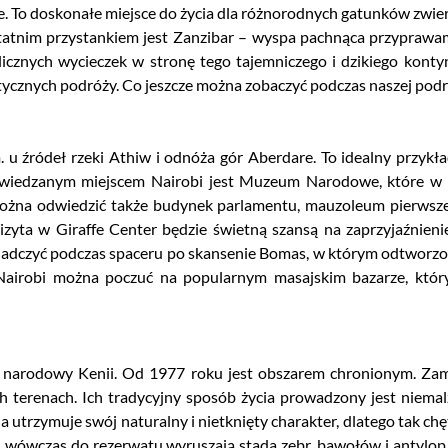
niowe
Wszystkie kontynenty
e. To doskonałe miejsce do życia dla różnorodnych gatunków zwierz
statnim przystankiem jest Zanzibar – wyspa pachnąca przypraw
 w tle
icznych wycieczek w stronę tego tajemniczego i dzikiego kontyne
zotycznych podróży. Co jeszcze można zobaczyć podczas naszej podr
 u źródeł rzeki Athiw i odnóża gór Aberdare. To idealny przykład 
odwiedzanym miejscem Nairobi jest Muzeum Narodowe, które w 
 można odwiedzić także budynek parlamentu, mauzoleum pierwsz
izyta w Giraffe Center będzie świetną szansą na zaprzyjaźnien
iadczyć podczas spaceru po skansenie Bomas, w którym odtworzon
ę Nairobi można poczuć na popularnym masajskim bazarze, któr
rk narodowy Kenii. Od 1977 roku jest obszarem chronionym. Zam
h terenach. Ich tradycyjny sposób życia prowadzony jest niema
 utrzymuje swój naturalny i nietknięty charakter, dlatego tak chę
m, wówczas do rezerwatu wyruszają stada zebr, bawołów i antylo