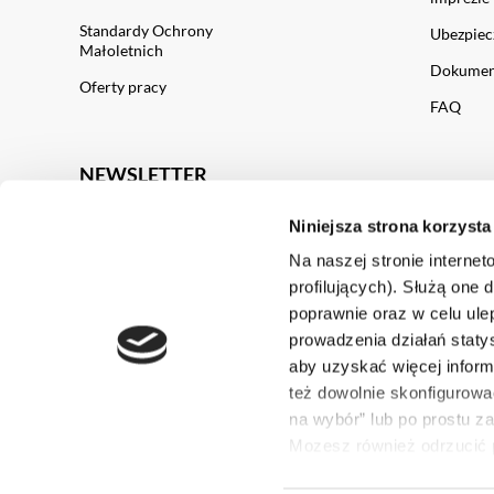
Standardy Ochrony
Ubezpiec
Małoletnich
Dokument
Oferty pracy
FAQ
NEWSLETTER
Niniejsza strona korzysta
Zapisz
Na naszej stronie internet
profilujących). Służą one 
Wyrażam zgodę na otrzymywanie newslettera.
poprawnie oraz w celu ulep
Akceptuję warunki
Regulaminu Serwisu LogosTour
prowadzenia działań staty
aby uzyskać więcej infor
Administratorem Państwa danych osobowych jest Biu
też dowolnie skonfigurowa
Turystyki ZNP LogosTour sp. z o.o. z siedzibą w
Warszawie przy ul. Wybrzeże Kościuszkowskie 31/33.
na wybór” lub po prostu z
czytaj więcej
Mozesz również odrzucić p