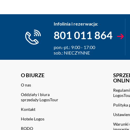
Infolinia i rezerwacja:
801 011 864
pon.-pt.: 9:00 - 17:00
sob.: NIECZYNNE
O BIURZE
SPRZE
ONLIN
O nas
Regulami
Oddziały i biura
LogosTo
sprzedaży LogosTour
Polityka
Kontakt
Ustawien
Hotele Logos
Warunki 
RODO
imprezie 