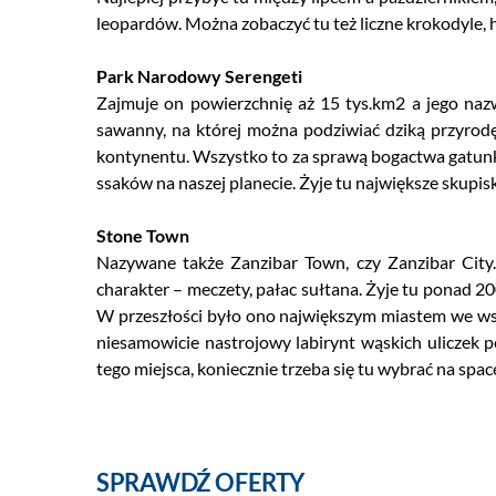
leopardów. Można zobaczyć tu też liczne krokodyle,
Park Narodowy Serengeti
Zajmuje on powierzchnię aż 15 tys.km2 a jego naz
sawanny, na której można podziwiać dziką przyrodę,
kontynentu. Wszystko to za sprawą bogactwa gatunkó
ssaków na naszej planecie. Żyje tu największe skupis
Stone Town
Nazywane także Zanzibar Town, czy Zanzibar City
charakter – meczety, pałac sułtana. Żyje tu ponad 
W przeszłości było ono największym miastem we wscho
niesamowicie nastrojowy labirynt wąskich uliczek p
tego miejsca, koniecznie trzeba się tu wybrać na space
SPRAWDŹ OFERTY