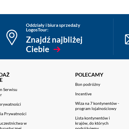
Oddziały i biura sprzedaży
LogosTour:
Znajdź najbliżej
Ciebie
DAŻ
POLECAMY
E
Bon podróżny
n Serwisu
Incentive
ur
Wiza na 7 kontynentów -
 prywatności
program lojalnościowy
ia Prywatności
Lista kontynentów i
uczestnictwa w
krajów, do których
turystycznej
podróżujemy