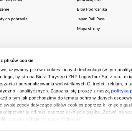
zenie
Blog Podróżnika
y do pobrania
Japan Rail Pass
Mapa strony
 z plików cookie
owej używamy plików cookies i innych technologii (w tym anality
do tego, by strona Biura Turystyki ZNP LogosTour Sp. z o.o. dzia
szania i personalizowania wyświetlanych Ci treści i reklam, a t
styczno - analitycznych. Zapoznaj się proszę z naszą
polityką 
macji o tym jak podchodzimy do tematu ochrony danych osobow
ro
ć swoje zgody dotyczące plików cookies poprzez kliknięcie guz
aakceptować je od razu poprzez kliknięcie guzika „Zezwól na wsz
liki cookies klikając w guzik "Odmowa".