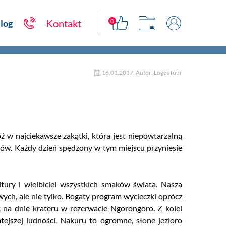
0
Kontakt
log
16.01.2017, Autor: LogosTour
 w najciekawsze zakątki, która jest niepowtarzalną
ńców. Każdy dzień spędzony w tym miejscu przyniesie
tury i wielbiciel wszystkich smaków świata. Nasza
ych, ale nie tylko. Bogaty program wycieczki oprócz
k na dnie krateru w rezerwacie Ngorongoro. Z kolei
ejszej ludności. Nakuru to ogromne, słone jezioro