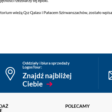
tności rzeźbiarzy tej epoki.
rytorium wieżą Qız Qalası i Pałacem Szirwanszachów, zostało wpi
Oddziały i biura sprzedaży
LogosTour:
Znajdź najbliżej
Ciebie
DAŻ
POLECAMY
E