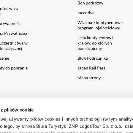
Bon podróżny
n Serwisu
Incentive
ur
Wiza na 7 kontynentów -
 prywatności
program lojalnościowy
ia Prywatności
Lista kontynentów i
uczestnictwa w
krajów, do których
turystycznej
podróżujemy
zenie
Blog Podróżnika
y do pobrania
Japan Rail Pass
Mapa strony
 z plików cookie
owej używamy plików cookies i innych technologii (w tym anality
do tego, by strona Biura Turystyki ZNP LogosTour Sp. z o.o. dzia