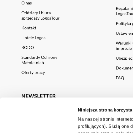
O nas
Regulami
Oddziały i biura
LogosTo
sprzedaży LogosTour
Polityka
Kontakt
Ustawien
Hotele Logos
Warunki 
RODO
imprezie 
Standardy Ochrony
Ubezpiec
Małoletnich
Dokument
Oferty pracy
FAQ
NEWSLETTER
Niniejsza strona korzysta
Zapisz
Na naszej stronie internet
profilujących). Służą one 
Wyrażam zgodę na otrzymywanie newslettera.