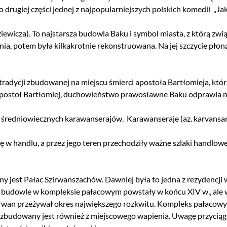
niowe
Wszystkie kontynenty
o drugiej części jednej z najpopularniejszych polskich komedii
„Ja
 w tle
ziewicza). To najstarsza budowla Baku i symbol miasta, z którą zw
ia, potem była kilkakrotnie rekonstruowana. Na jej szczycie płoną
adycji zbudowanej na miejscu śmierci apostoła Bartłomieja, która
 apostoł Bartłomiej, duchowieństwo prawosławne Baku odprawia 
ch średniowiecznych karawanserajów.
Karawanseraje (az. karvansar
w handlu, a przez jego teren przechodziły ważne szlaki handlowe
ony jest Pałac Szirwanszachów. Dawniej była to jedn
a
z rezydencji
ze budowle w kompleksie pałacowym powstały w końcu XIV w., ale 
zirwan przeżywał okres największego rozkwitu.
Kompleks pałacowy 
zbudowany jest również z miejscowego wapienia. Uwagę przycią