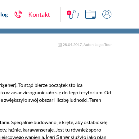
0
Kontakt
log
28.04.2017, Autor: LogosTour
şəhər). To stąd bierze początek stolica
o w zasadzie ograniczało się do tego terytorium. Od
 zwiększyło swój obszar i liczbę ludności. Teren
ytami.
Specjalnie budowano je
kręte
, aby osłabić siłę
y, łaźnie, karawanseraje. Jest tu również sporo
iejscowego wapienia.
İçəri Şəhər służyło jako plan