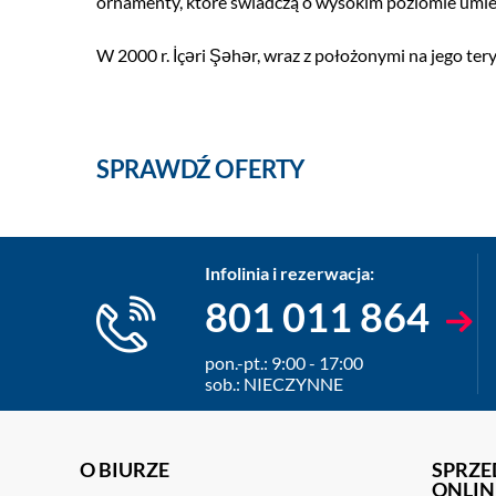
ornamenty, które świadczą o wysokim poziomie umieję
W 2000 r.
İçəri Şəhər, wraz z położonymi na jego te
SPRAWDŹ OFERTY
Infolinia i rezerwacja:
801 011 864
pon.-pt.: 9:00 - 17:00
sob.: NIECZYNNE
O BIURZE
SPRZE
ONLIN