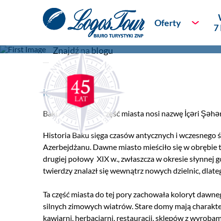
İçəri Şəhər - wewnętrzne mias
Oferty
7
|
Blog
/
Egzotyczne podróże
powrót
Bestsellery podr
Nowości
İÇƏRI ŞƏHƏR
Podróże dla Kon
Baku - najstarsza część miasta nosi nazwę İçəri Şəhər
Sylwester
Historia Baku sięga czasów antycznych i wczesnego śr
Azerbejdżanu. Dawne miasto mieściło się w obrębie 
Wycieczki na 7 
drugiej połowy
XIX w., zwłaszcza w okresie słynnej g
twierdzy znalazł się wewnątrz nowych dzielnic, dlat
Rejsy
Ta część miasta do tej pory zachowała koloryt dawne
Piękno natury
silnych zimowych wiatrów. Stare domy maj
ą
charakte
kawiarni, herbaciarni, restauracji, sklepów z wyrob