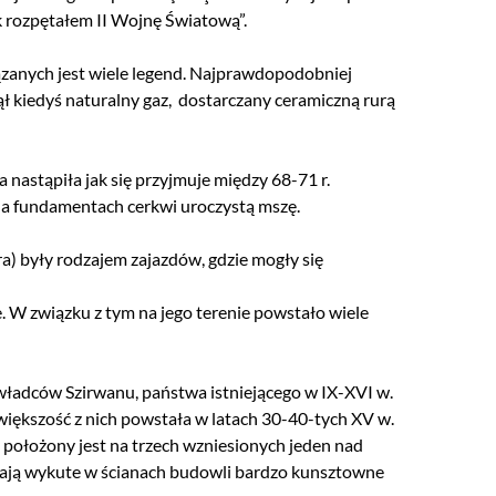
k rozpętałem II Wojnę Światową”.
iązanych jest wiele legend. Najprawdopodobniej
ł kiedyś naturalny gaz,
dostarczany ceramiczną rurą
 nastąpiła jak się przyjmuje między 68-71 r.
na fundamentach cerkwi uroczystą mszę.
a) były rodzajem zajazdów, gdzie mogły się
. W związku z tym na jego terenie powstało wiele
 władców Szirwanu,
państwa istniejącego w IX-XVI w.
większość z nich powstała w latach 30-40-tych XV w.
położony jest na trzech wzniesionych jeden nad
gają wykute w ścianach budowli bardzo kunsztowne