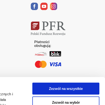
Płatności
obsługują:
Zezwól na wszystkie
cznych i
łała
Zezwól na wybór