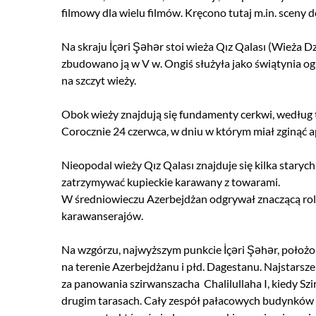
Wyjazdy kilkud
filmowy dla wielu filmów. Kręcono tutaj m.in. sceny d
Podróże z muzyką
Na skraju İçəri Şəhər stoi wieża Qız Qalası (Wieża D
zbudowano ją w V w. Ongiś służyła jako świątynia ogn
Incentive
na szczyt wieży.
Hotele Logos
Obok wieży znajdują się fundamenty cerkwi, według tr
Corocznie 24 czerwca, w dniu w którym miał zginąć
Japan Rail Pass
Nieopodal wieży Qız Qalası znajduje się kilka stary
zatrzymywać kupieckie karawany z towarami.
W średniowieczu Azerbejdżan odgrywał znaczącą rolę 
karawanserajów.
Na wzgórzu, najwyższym punkcie
İçəri Şəhər, położ
na terenie Azerbejdżanu i płd. Dagestanu. Najstars
za panowania szirwanszacha
Chalilullaha I, kiedy S
drugim tarasach. Cały zespół pałacowych budynków 