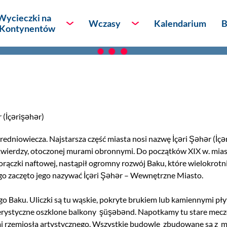
to
Wycieczki na
Wczasy
Kalendarium
B
 Kontynentów
óżnicze
Afryka
Lato - wypoczynek
Ameryka Północna
eserów
Ameryka Południowa
 (İçərişəhər)
Antarktyda
edniowiecza. Najstarsza część miasta nosi nazwę İçəri Şəhər (İçəri
twierdzy, otoczonej murami obronnymi. Do początków XIX w. miast
kontynentów
Australia i Oceania
orączki naftowej, nastąpił ogromny rozwój Baku, które wielokrotnie
ego zaczęto jego nazywać İçəri Şəhər – Wewnętrzne Miasto.
Azja
go Baku. Uliczki są tu wąskie, pokryte brukiem lub kamiennymi pł
Europa
rystyczne oszklone balkony
şüşəbənd. Napotkamy tu stare meczet
ami rzemiosła artystycznego. Wszystkie budowle
zbudowane s
ą
z
m