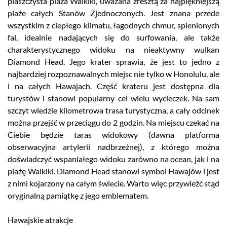
piaszczysta plaża Waikiki, uważana zresztą za najpiękniejszą
plaże całych Stanów Zjednoczonych. Jest znana przede
wszystkim z ciepłego klimatu, łagodnych chmur, spienionych
fal, idealnie nadających się do surfowania, ale także
charakterystycznego widoku na nieaktywny wulkan
Diamond Head. Jego krater sprawia, że jest to jedno z
najbardziej rozpoznawalnych miejsc nie tylko w Honolulu, ale
i na całych Hawajach. Część krateru jest dostępna dla
turystów i stanowi popularny cel wielu wycieczek. Na sam
szczyt wiedzie kilometrowa trasa turystyczna, a cały odcinek
można przejść w przeciągu do 2 godzin. Na miejscu czekać na
Ciebie będzie taras widokowy (dawna platforma
obserwacyjna artylerii nadbrzeżnej), z którego można
doświadczyć wspaniałego widoku zarówno na ocean, jak i na
plażę Waikiki. Diamond Head stanowi symbol Hawajów i jest
z nimi kojarzony na całym świecie. Warto więc przywieźć stąd
oryginalną pamiątkę z jego emblematem.
Hawajskie atrakcje