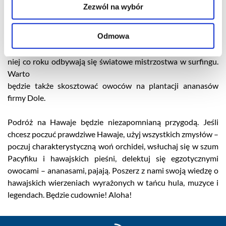
wycieczkę fakultatywną wokół wyspy. W programie można
Zezwól na wybór
doświadczyć rajskich widoków i odwiedzić najpiękniejsze
miejsca, takie jak: wspomniana zatoka Hanauma, ale także
Odmowa
morski gejzer Halona Blowhole, zatokę Waimea, świątynie
mormonów oraz odpocząć na Sunset Beach. Co ciekawe, na
niej co roku odbywają się światowe mistrzostwa w surfingu.
Warto
będzie także skosztować owoców na plantacji ananasów
firmy Dole.
Podróż na Hawaje będzie niezapomnianą przygodą. Jeśli
chcesz poczuć prawdziwe Hawaje, użyj wszystkich zmysłów –
poczuj charakterystyczną woń orchidei, wsłuchaj się w szum
Pacyfiku i hawajskich pieśni, delektuj się egzotycznymi
owocami – ananasami, pajają. Poszerz z nami swoją wiedzę o
hawajskich wierzeniach wyrażonych w tańcu hula, muzyce i
legendach. Będzie cudownie! Aloha!