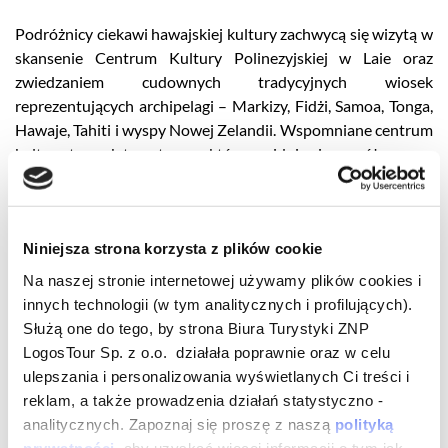
Podróżnicy ciekawi hawajskiej kultury zachwycą się wizytą w
skansenie Centrum Kultury Polinezyjskiej w Laie oraz
zwiedzaniem cudownych tradycyjnych wiosek
reprezentujących archipelagi – Markizy, Fidżi, Samoa, Tonga,
Hawaje, Tahiti i wyspy Nowej Zelandii. Wspomniane centrum
kultury to park tematyczny, który znajduje się na północnym
wybrzeżu Oahu. Poza tradycyjnymi wystawami, możemy
doświadczyć tu dodatkowych aktywności. Wieczorem na
jego terenie odbywa się wspaniały spektakl prezentujący
Niniejsza strona korzysta z plików cookie
międzykulturowy charakter Polinezji, z tradycyjnymi tańcami
i hawajską muzyką na żywo. Doceniający dziką przyrodę
Na naszej stronie internetowej używamy plików cookies i
powinni zwrócić uwagę na chroniony rezerwat - Zatokę
innych technologii (w tym analitycznych i profilujących).
Hanauma, a miłośnicy botaniki powinni odwiedzić ogrody
Służą one do tego, by strona Biura Turystyki ZNP
botaniczne Fonga. Wrażenie robi baza wojskowa Pearl
LogosTour Sp. z o.o. działała poprawnie oraz w celu
Harbor, gdzie znajduje się ekspozycja dotycząca ataku
ulepszania i personalizowania wyświetlanych Ci treści i
Japończyków na port w 1941 roku. Koniecznie trzeba
reklam, a także prowadzenia działań statystyczno -
zobaczyć zanurzony pomnik USS Arizona, do którego można
analitycznych. Zapoznaj się proszę z naszą
polityką
dopłynąć jedynie specjalną łodzią. Został zaprojektowany
prywatności
, aby uzyskać więcej informacji o tym jak