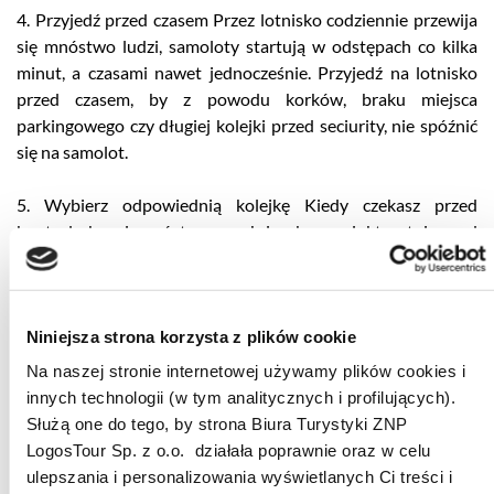
4. Przyjedź przed czasem Przez lotnisko codziennie przewija
się mnóstwo ludzi, samoloty startują w odstępach co kilka
minut, a czasami nawet jednocześnie. Przyjedź na lotnisko
przed czasem, by z powodu korków, braku miejsca
parkingowego czy długiej kolejki przed seciurity, nie spóźnić
się na samolot.
5. Wybierz odpowiednią kolejkę Kiedy czekasz przed
kontrolą bezpieczeństwa uważnie obserwuj, kto stoi przed
tobą w kolejce. Jeśli widzisz, że ktoś ma dużo bagaży
podręcznych i dodatkowe akcesoria, jak jest w przypadku
rodzin z dziećmi, postaraj się ustawić do innej bramki.
Pamiętaj, że najszybciej przez kontrolę bezpieczeństwa
Niniejsza strona korzysta z plików cookie
przechodzą ludzie podróżujący w pojedynkę, czy biznesmeni.
Na naszej stronie internetowej używamy plików cookies i
innych technologii (w tym analitycznych i profilujących).
6. Weź ze sobą książkę, gazetę lub urządzenia mobilne Dobra
Służą one do tego, by strona Biura Turystyki ZNP
książka, muzyka, czy gazeta potrafią umilić każdą podróż. Są
LogosTour Sp. z o.o. działała poprawnie oraz w celu
one niezbędne zarówno podczas oczekiwań, jak i samego
ulepszania i personalizowania wyświetlanych Ci treści i