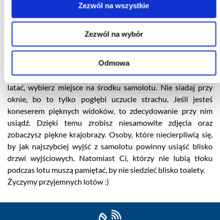
startem stewardessy i stewardzi przedstawiają zasady
Zezwól na wszystkie
bezpieczeństwa panujące na pokładzie samolotu. Na wszelki
wypadek oglądaj uważnie prezentację i staraj się zapamiętać
Zezwól na wybór
jak najwięcej. Na pewno zwiększy to Twoją świadomość, a w
związku z tym poczujesz się bezpieczniej.
Odmowa
10. Wybierz odpowiednie miejsce Jeżeli panicznie boisz się
latać, wybierz miejsce na środku samolotu. Nie siadaj przy
oknie, bo to tylko pogłębi uczucie strachu. Jeśli jesteś
koneserem pięknych widoków, to zdecydowanie przy nim
usiądź. Dzięki temu zrobisz niesamowite zdjęcia oraz
zobaczysz piękne krajobrazy. Osoby, które niecierpliwią się,
by jak najszybciej wyjść z samolotu powinny usiąść blisko
drzwi wyjściowych. Natomiast Ci, którzy nie lubią tłoku
podczas lotu muszą pamiętać, by nie siedzieć blisko toalety.
Życzymy przyjemnych lotów :)